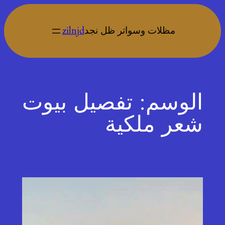
تخطى
إلى
مظلات وسواتر ظل نجد
zilnjd
المحتوى
الوسم:
تفصيل بيوت
شعر ملكية