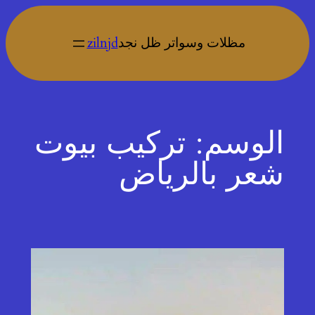
تخطى
إلى
مظلات وسواتر ظل نجد
zilnjd
المحتوى
الوسم:
تركيب بيوت
شعر بالرياض