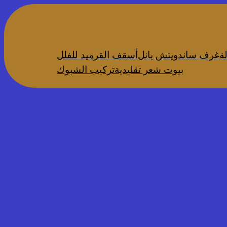
ة
غرف ساندويتش بانل
أسقف القرميد للفلل
بيوت شعر تقليدية
تركيب الشبوك