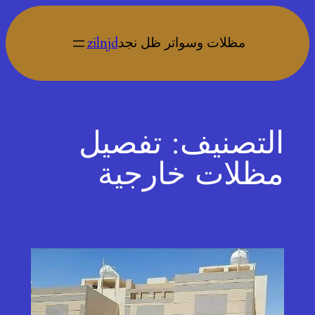
تخطى
إلى
مظلات وسواتر ظل نجد
zilnjd
المحتوى
التصنيف:
تفصيل
مظلات خارجية