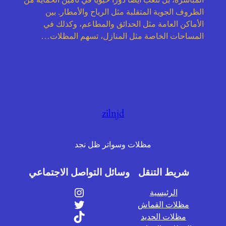
المباشرة، بل تلعب أيضًا دورًا حيويًا في تأمين الحماية من
الظروف الجوية المتقلبة مثل الرياح والأمطار. بين
الأماكن العامة مثل الحدائق والمطاعم، وكذلك في
المساحات الخاصة مثل المنازل، تسهم المظلات…
zilnjd
مظلات وسواتر ظل نجد
شريط التنقل
وسائل التواصل الاجتماعي
إنستجرام
الرئيسية
تويتر
مظلات القماش
تيك توك
مظلات الحديد